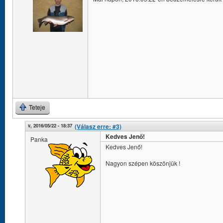
Teteje
v, 2016/05/22 - 18:37
(Válasz erre: #3)
Kedves Jenő!
Panka
Kedves Jenő!
Nagyon szépen köszönjük !