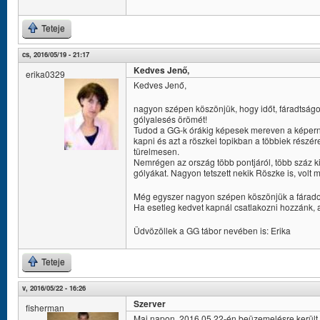
Teteje
cs, 2016/05/19 - 21:17
Kedves Jenő,
erika0329
Kedves Jenő,
nagyon szépen köszönjük, hogy időt, fáradtságo
gólyalesés örömét!
Tudod a GG-k órákig képesek mereven a képernyő
kapni és azt a röszkei topikban a többiek rész
türelmesen.
Nemrégen az ország több pontjáról, több száz ki
gólyákat. Nagyon tetszett nekik Röszke is, volt 
Még egyszer nagyon szépen köszönjük a fáradozás
Ha esetleg kedvet kapnál csatlakozni hozzánk, 
Üdvözöllek a GG tábor nevében is: Erika
Teteje
v, 2016/05/22 - 16:26
Szerver
fisherman
Mai napon, 2016.05.22-én beüzemelésre került a