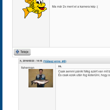
Ma már 2x ment el a kamera kép :(
Teteje
h, 2016/05/23 - 14:16
(Válasz erre: #6)
re.
fisherman
Csak semmi pánik! Még azért van mit be
És csak ezek után fog kiderülni, hogy s