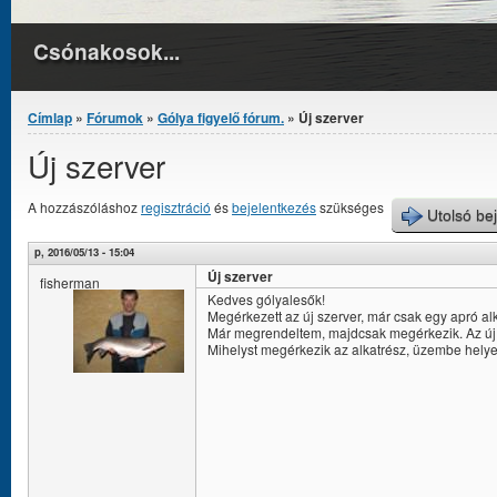
Csónakosok...
Jelenlegi hely
Címlap
»
Fórumok
»
Gólya figyelő fórum.
» Új szerver
Új szerver
A hozzászóláshoz
regisztráció
és
bejelentkezés
szükséges
Utolsó be
p, 2016/05/13 - 15:04
Új szerver
fisherman
Kedves gólyalesők!
Megérkezett az új szerver, már csak egy apró alk
Már megrendeltem, majdcsak megérkezik. Az új s
Mihelyst megérkezik az alkatrész, üzembe helye