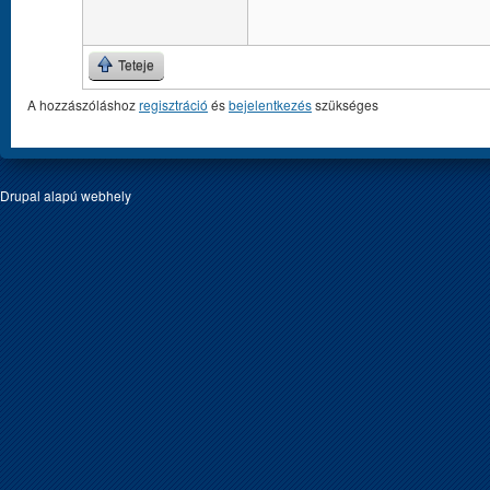
Teteje
A hozzászóláshoz
regisztráció
és
bejelentkezés
szükséges
Drupal
alapú webhely