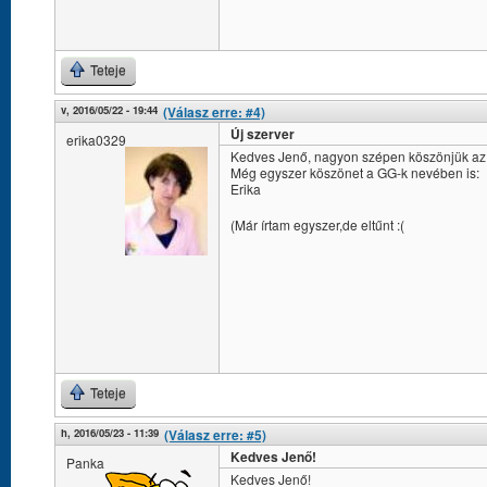
Teteje
v, 2016/05/22 - 19:44
(Válasz erre: #4)
Új szerver
erika0329
Kedves Jenő, nagyon szépen köszönjük az ú
Még egyszer köszönet a GG-k nevében is:
Erika
(Már írtam egyszer,de eltűnt :(
Teteje
h, 2016/05/23 - 11:39
(Válasz erre: #5)
Kedves Jenő!
Panka
Kedves Jenő!