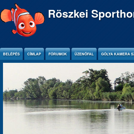
Ugrás a tartalomra
Röszkei Sportho
BELÉPÉS
CÍMLAP
FÓRUMOK
ÜZENŐFAL
GÓLYA KAMERA S